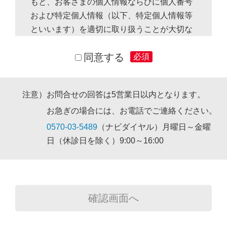
もと、お客さまの個人情報ならびに個人番号
および特定個人情報（以下、特定個人情報等
といいます）を適切に取り扱うことが大切な
社会的責務と認識し、お客さまの個人情報・
同意する
特定個人情報等の保護に万全を尽くしてまい
必須
ります。
注意）お問合せの回答は5営業日以内となります。
1. 取組方針
お急ぎの場合には、お電話でご連絡ください。
当財団は、お客さまの個人情報・特定個人
0570-03-5489
（ナビダイヤル）月曜日～金曜
情報等の取扱いに関し、お客さまからお預か
日（休診日を除く）9:00～16:00
りしている大切な情報の適正な利用と保護に
努めます。
当財団は、健康増進を目的とする健康診断
の実施、公衆衛生の向上に資する調査研究お
よび知見の普及啓発、一般の健康増進に資す