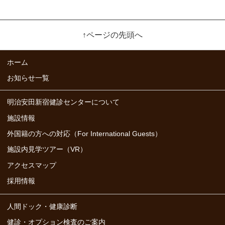
る調査および研究を実施している団体への支
援を行ないます。これらの事業活動の特性を
ふまえ、個人情報・特定個人情報等の取扱い
↑ページの先頭へ
に関し、その重要性を認識し、管理態勢の継
続的な改善に努めます。
ホーム
お知らせ一覧
当財団は、お客さまからの個人情報・特定
個人情報等の取扱いに関するお問い合わせお
明治安田新宿健診センターについて
よびお申し出について、適切かつ迅速に対応
施設情報
することに努めます。
外国籍の方への対応（For International Guests）
当財団は、「個人情報の保護に関する法
施設内見学ツアー（VR）
律」「行政手続における特定の個人を識別す
アクセスマップ
るための番号の利用等に関する法律」（以
採用情報
下、番号法といいます）、その他の関係法令
等を遵守いたします。
人間ドック・健康診断
健診・オプション検査のご案内