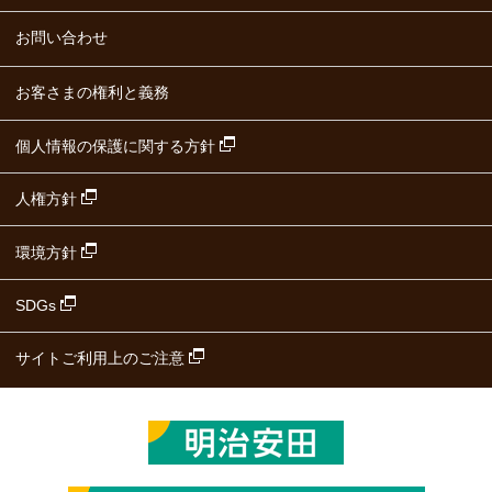
にあたっては、個人情報の保護に関する法
お問い合わせ
律・医師法・労働安全衛生法・その他法令等
に照らし、適正な方法で行なうこととしま
お客さまの権利と義務
す。
個人情報の保護に関する方針
なお、特定個人情報等については、所定の
人権方針
申告書等により取得いたします。
環境方針
4. 情報の利用目的
SDGs
当財団は、お客さまに関する情報を、必要
に応じ、以下の目的で利用させていただきま
サイトご利用上のご注意
す。
調査研究結果の維持管理、健診結果
健診結果報告書の送付・各種健康情報の
ご案内・次回の健診のご案内などに関す