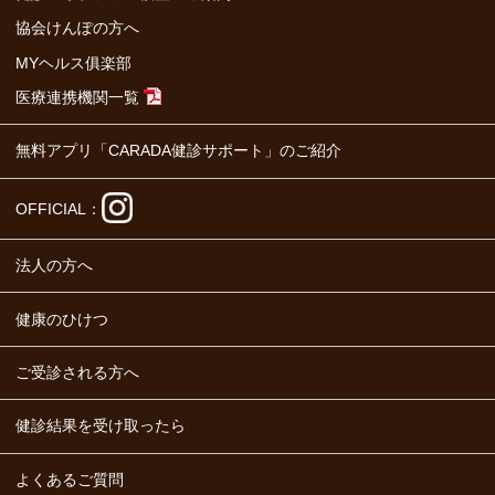
2. 取得する情報の種類
協会けんぽの方へ
健診の予約に必要な情報として、お客さま
MYヘルス俱楽部
のお名前・住所・生年月日・性別・健康状
医療連携機関一覧
態・職業等をご提供いただいており、当財団
が提供する各種サービスに関連し、必要な情
無料アプリ「CARADA健診サポート」のご紹介
報のご提供をお願いする場合があります。
OFFICIAL：
また、お手続きの内容により、特定個人情
報等をご提供いただく場合があります。
法人の方へ
健康のひけつ
3. 情報の取得方法
ご受診される方へ
主に健診などへの申込書・問診・アンケー
ト等により、お客さまに関する情報を取得い
健診結果を受け取ったら
たします。また、キャンペーン等の実施によ
り、インターネット・申込書等で情報をいた
よくあるご質問
だく場合があります。お客さまの情報の取得